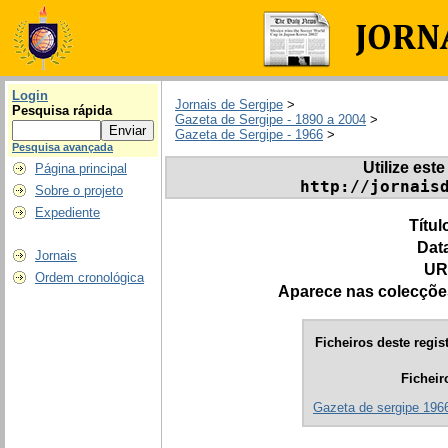
Login
Jornais de Sergipe
>
Pesquisa rápida
Gazeta de Sergipe - 1890 a 2004
>
Gazeta de Sergipe - 1966
>
Pesquisa avançada
Utilize este
Página principal
http://jornais
Sobre o projeto
Expediente
Títul
Dat
Jornais
UR
Ordem cronológica
Aparece nas colecçõe
Ficheiros deste regis
Ficheir
Gazeta de sergipe 1966