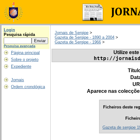
Login
Jornais de Sergipe
>
Pesquisa rápida
Gazeta de Sergipe - 1890 a 2004
>
Gazeta de Sergipe - 1966
>
Pesquisa avançada
Utilize este
Página principal
http://jornais
Sobre o projeto
Expediente
Títul
Dat
Jornais
UR
Ordem cronológica
Aparece nas colecçõe
Ficheiros deste reg
Ficheir
Gazeta de sergipe 1