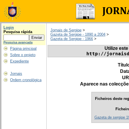
Login
Jornais de Sergipe
>
Pesquisa rápida
Gazeta de Sergipe - 1890 a 2004
>
Gazeta de Sergipe - 1966
>
Pesquisa avançada
Utilize este
Página principal
http://jornais
Sobre o projeto
Expediente
Títul
Dat
Jornais
UR
Ordem cronológica
Aparece nas colecçõe
Ficheiros deste reg
Ficheir
Gazeta de sergipe 1