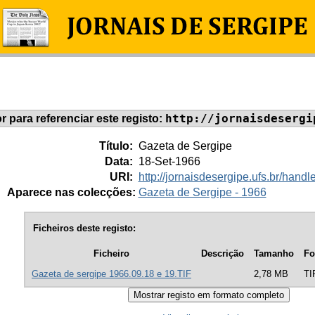
http://jornaisdesergi
or para referenciar este registo:
Título:
Gazeta de Sergipe
Data:
18-Set-1966
URI:
http://jornaisdesergipe.ufs.br/han
Aparece nas colecções:
Gazeta de Sergipe - 1966
Ficheiros deste registo:
Ficheiro
Descrição
Tamanho
Fo
Gazeta de sergipe 1966.09.18 e 19.TIF
2,78 MB
TI