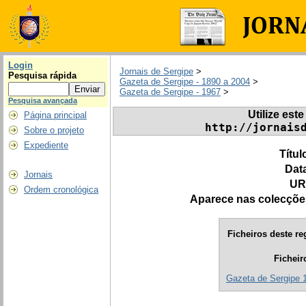
Login
Jornais de Sergipe
>
Pesquisa rápida
Gazeta de Sergipe - 1890 a 2004
>
Gazeta de Sergipe - 1967
>
Pesquisa avançada
Utilize este
Página principal
http://jornais
Sobre o projeto
Expediente
Títul
Dat
Jornais
UR
Ordem cronológica
Aparece nas colecçõe
Ficheiros deste re
Ficheir
Gazeta de Sergipe 1