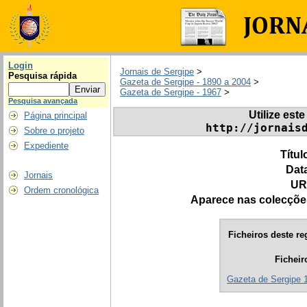
Login
Jornais de Sergipe
>
Pesquisa rápida
Gazeta de Sergipe - 1890 a 2004
>
Gazeta de Sergipe - 1967
>
Pesquisa avançada
Utilize este
Página principal
http://jornais
Sobre o projeto
Expediente
Títul
Dat
Jornais
UR
Ordem cronológica
Aparece nas colecçõe
Ficheiros deste re
Ficheir
Gazeta de Sergipe 1