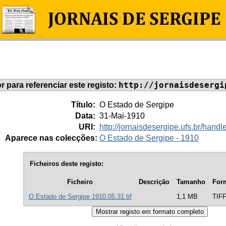
http://jornaisdesergi
or para referenciar este registo:
Título:
O Estado de Sergipe
Data:
31-Mai-1910
URI:
http://jornaisdesergipe.ufs.br/han
Aparece nas colecções:
O Estado de Sergipe - 1910
Ficheiros deste registo:
Ficheiro
Descrição
Tamanho
For
O Estado de Sergipe 1910.05.31.tif
1,1 MB
TIF