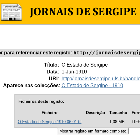
http://jornaisdesergi
or para referenciar este registo:
Título:
O Estado de Sergipe
Data:
1-Jun-1910
URI:
http://jornaisdesergipe.ufs.br/han
Aparece nas colecções:
O Estado de Sergipe - 1910
Ficheiros deste registo:
Ficheiro
Descrição
Tamanho
For
O Estado de Sergipe 1910.06.01.tif
1,08 MB
TIF