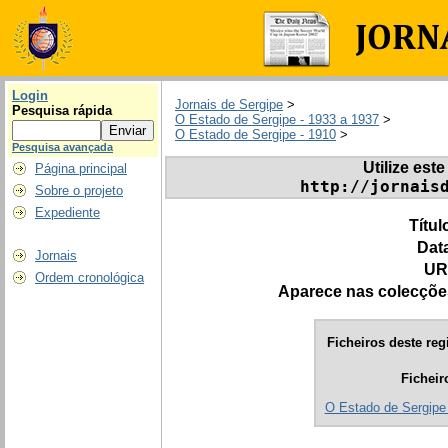
Login
Jornais de Sergipe
>
Pesquisa rápida
O Estado de Sergipe - 1933 a 1937
>
O Estado de Sergipe - 1910
>
Pesquisa avançada
Utilize este
Página principal
http://jornais
Sobre o projeto
Expediente
Títul
Dat
Jornais
UR
Ordem cronológica
Aparece nas colecçõe
Ficheiros deste reg
Ficheir
O Estado de Sergipe 