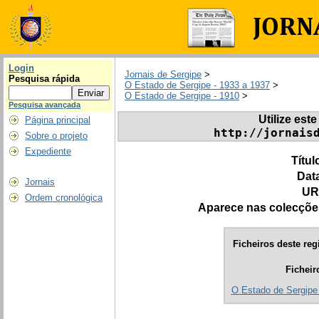
Login
Jornais de Sergipe
>
Pesquisa rápida
O Estado de Sergipe - 1933 a 1937
>
O Estado de Sergipe - 1910
>
Pesquisa avançada
Utilize este
Página principal
http://jornais
Sobre o projeto
Expediente
Títul
Dat
Jornais
UR
Ordem cronológica
Aparece nas colecçõe
Ficheiros deste reg
Ficheir
O Estado de Sergipe 