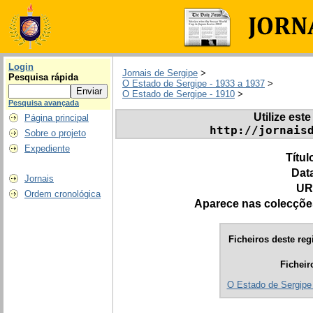
Login
Jornais de Sergipe
>
Pesquisa rápida
O Estado de Sergipe - 1933 a 1937
>
O Estado de Sergipe - 1910
>
Pesquisa avançada
Utilize este
Página principal
http://jornais
Sobre o projeto
Expediente
Títul
Dat
Jornais
UR
Ordem cronológica
Aparece nas colecçõe
Ficheiros deste reg
Ficheir
O Estado de Sergipe 