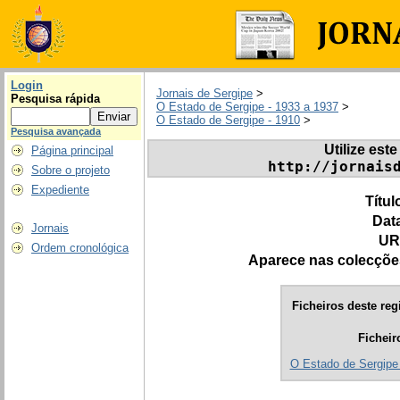
Login
Jornais de Sergipe
>
Pesquisa rápida
O Estado de Sergipe - 1933 a 1937
>
O Estado de Sergipe - 1910
>
Pesquisa avançada
Utilize este
Página principal
http://jornais
Sobre o projeto
Expediente
Títul
Dat
Jornais
UR
Ordem cronológica
Aparece nas colecçõe
Ficheiros deste reg
Ficheir
O Estado de Sergipe 