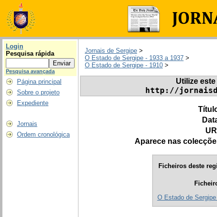
Login
Jornais de Sergipe
>
Pesquisa rápida
O Estado de Sergipe - 1933 a 1937
>
O Estado de Sergipe - 1910
>
Pesquisa avançada
Utilize este
Página principal
http://jornais
Sobre o projeto
Expediente
Títul
Dat
Jornais
UR
Ordem cronológica
Aparece nas colecçõe
Ficheiros deste reg
Ficheir
O Estado de Sergipe 