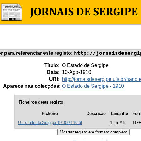
http://jornaisdesergi
or para referenciar este registo:
Título:
O Estado de Sergipe
Data:
10-Ago-1910
URI:
http://jornaisdesergipe.ufs.br/han
Aparece nas colecções:
O Estado de Sergipe - 1910
Ficheiros deste registo:
Ficheiro
Descrição
Tamanho
For
O Estado de Sergipe 1910.08.10.tif
1,15 MB
TIF