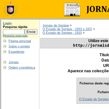
Login
Jornais de Sergipe
>
Pesquisa rápida
O Estado de Sergipe - 1933 a 1937
>
O Estado de Sergipe - 1910
>
Pesquisa avançada
Utilize este
Página principal
http://jornais
Sobre o projeto
Expediente
Títul
Dat
Jornais
UR
Ordem cronológica
Aparece nas colecçõe
Ficheiros deste reg
Ficheir
O Estado de Sergipe 