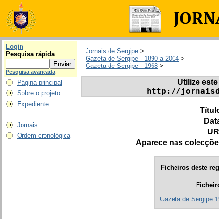
Login
Jornais de Sergipe
>
Pesquisa rápida
Gazeta de Sergipe - 1890 a 2004
>
Gazeta de Sergipe - 1968
>
Pesquisa avançada
Utilize este
Página principal
http://jornais
Sobre o projeto
Expediente
Títul
Dat
Jornais
UR
Ordem cronológica
Aparece nas colecçõe
Ficheiros deste reg
Ficheir
Gazeta de Sergipe 1