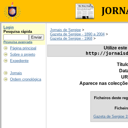
Login
Jornais de Sergipe
>
Pesquisa rápida
Gazeta de Sergipe - 1890 a 2004
>
Gazeta de Sergipe - 1968
>
Pesquisa avançada
Utilize este
Página principal
http://jornais
Sobre o projeto
Expediente
Títul
Dat
Jornais
UR
Ordem cronológica
Aparece nas colecçõe
Ficheiros deste reg
Ficheir
Gazeta de Sergipe 1