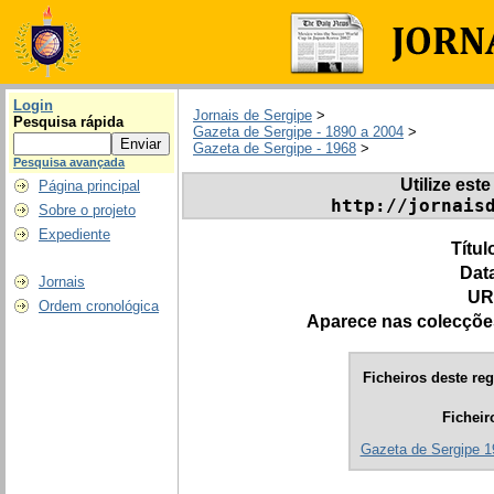
Login
Jornais de Sergipe
>
Pesquisa rápida
Gazeta de Sergipe - 1890 a 2004
>
Gazeta de Sergipe - 1968
>
Pesquisa avançada
Utilize este
Página principal
http://jornais
Sobre o projeto
Expediente
Títul
Dat
Jornais
UR
Ordem cronológica
Aparece nas colecçõe
Ficheiros deste reg
Ficheir
Gazeta de Sergipe 1