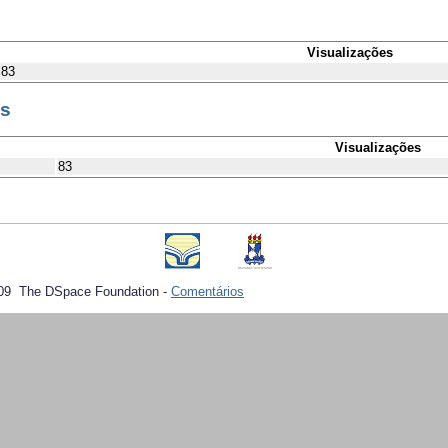
Visualizações
83
es
Visualizações
83
09 The DSpace Foundation -
Comentários