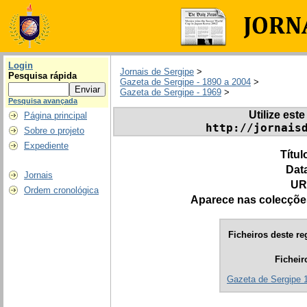
Login
Jornais de Sergipe
>
Pesquisa rápida
Gazeta de Sergipe - 1890 a 2004
>
Gazeta de Sergipe - 1969
>
Pesquisa avançada
Utilize este
Página principal
http://jornais
Sobre o projeto
Expediente
Títul
Dat
Jornais
UR
Ordem cronológica
Aparece nas colecçõe
Ficheiros deste re
Ficheir
Gazeta de Sergipe 1