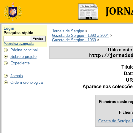
Login
Jornais de Sergipe
>
Pesquisa rápida
Gazeta de Sergipe - 1890 a 2004
>
Gazeta de Sergipe - 1969
>
Pesquisa avançada
Utilize este
Página principal
http://jornais
Sobre o projeto
Expediente
Títul
Dat
Jornais
UR
Ordem cronológica
Aparece nas colecçõe
Ficheiros deste re
Ficheir
Gazeta de Sergipe 1