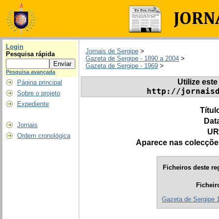
Login
Jornais de Sergipe
>
Pesquisa rápida
Gazeta de Sergipe - 1890 a 2004
>
Gazeta de Sergipe - 1969
>
Pesquisa avançada
Utilize este
Página principal
http://jornais
Sobre o projeto
Expediente
Títul
Dat
Jornais
UR
Ordem cronológica
Aparece nas colecçõe
Ficheiros deste re
Ficheir
Gazeta de Sergipe 1