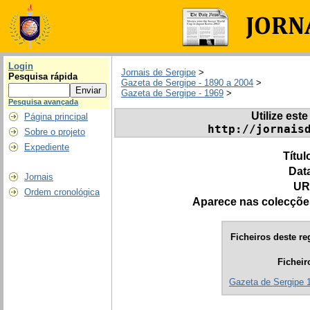
Login
Jornais de Sergipe
>
Pesquisa rápida
Gazeta de Sergipe - 1890 a 2004
>
Gazeta de Sergipe - 1969
>
Pesquisa avançada
Utilize este
Página principal
http://jornais
Sobre o projeto
Expediente
Títul
Dat
Jornais
UR
Ordem cronológica
Aparece nas colecçõe
Ficheiros deste re
Ficheir
Gazeta de Sergipe 1