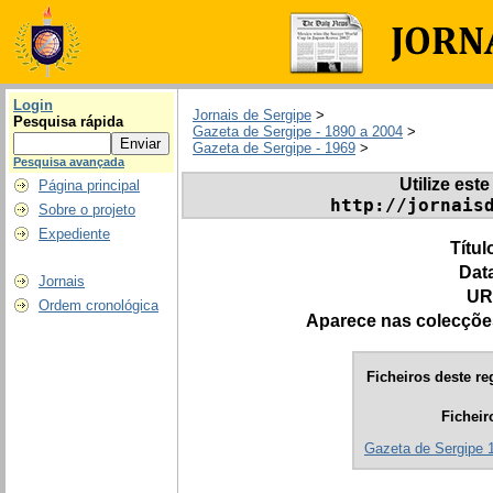
Login
Jornais de Sergipe
>
Pesquisa rápida
Gazeta de Sergipe - 1890 a 2004
>
Gazeta de Sergipe - 1969
>
Pesquisa avançada
Utilize este
Página principal
http://jornais
Sobre o projeto
Expediente
Títul
Dat
Jornais
UR
Ordem cronológica
Aparece nas colecçõe
Ficheiros deste re
Ficheir
Gazeta de Sergipe 1