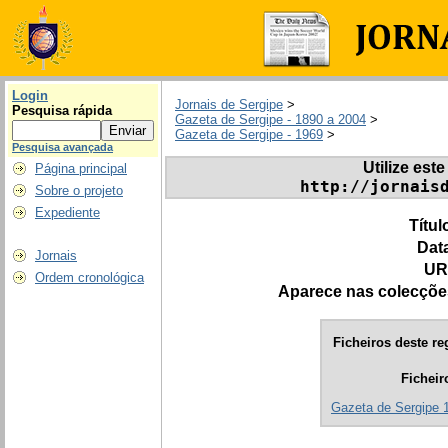
Login
Jornais de Sergipe
>
Pesquisa rápida
Gazeta de Sergipe - 1890 a 2004
>
Gazeta de Sergipe - 1969
>
Pesquisa avançada
Utilize este
Página principal
http://jornais
Sobre o projeto
Expediente
Títul
Dat
Jornais
UR
Ordem cronológica
Aparece nas colecçõe
Ficheiros deste re
Ficheir
Gazeta de Sergipe 1