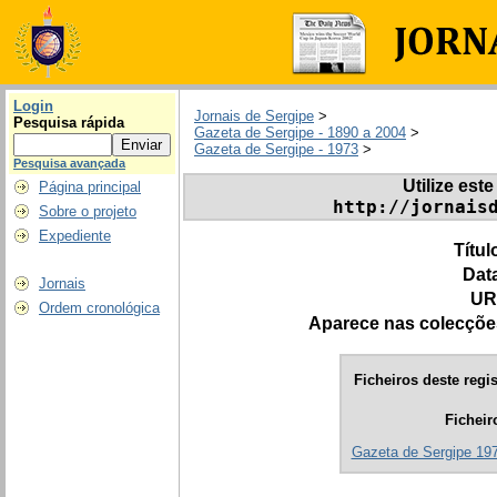
Login
Jornais de Sergipe
>
Pesquisa rápida
Gazeta de Sergipe - 1890 a 2004
>
Gazeta de Sergipe - 1973
>
Pesquisa avançada
Utilize este
Página principal
http://jornais
Sobre o projeto
Expediente
Títul
Dat
Jornais
UR
Ordem cronológica
Aparece nas colecçõe
Ficheiros deste regis
Ficheir
Gazeta de Sergipe 1973