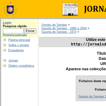
Login
Jornais de Sergipe
>
Pesquisa rápida
Gazeta de Sergipe - 1890 a 2004
>
Gazeta de Sergipe - 1973
>
Pesquisa avançada
Utilize este
Página principal
http://jornais
Sobre o projeto
Expediente
Títul
Dat
Jornais
UR
Ordem cronológica
Aparece nas colecçõe
Ficheiros deste re
Ficheir
Gazeta de Sergipe 1