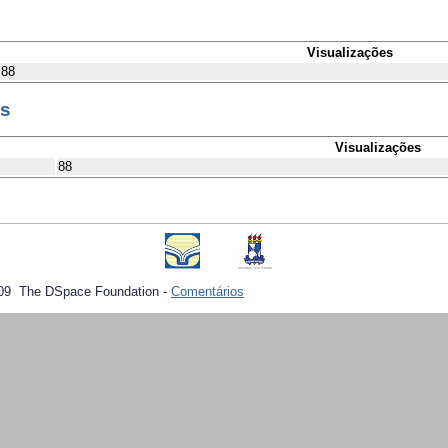
Visualizações
88
es
Visualizações
88
09 The DSpace Foundation -
Comentários