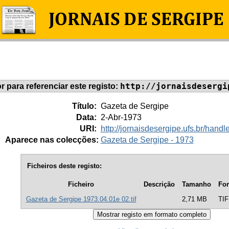
http://jornaisdesergi
or para referenciar este registo:
Título:
Gazeta de Sergipe
Data:
2-Abr-1973
URI:
http://jornaisdesergipe.ufs.br/han
Aparece nas colecções:
Gazeta de Sergipe - 1973
Ficheiros deste registo:
Ficheiro
Descrição
Tamanho
Fo
Gazeta de Sergipe 1973.04.01e 02.tif
2,71 MB
TIF