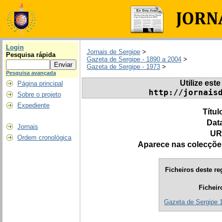
Login
Jornais de Sergipe
>
Pesquisa rápida
Gazeta de Sergipe - 1890 a 2004
>
Gazeta de Sergipe - 1973
>
Pesquisa avançada
Utilize este
Página principal
http://jornais
Sobre o projeto
Expediente
Títul
Dat
Jornais
UR
Ordem cronológica
Aparece nas colecçõe
Ficheiros deste re
Ficheir
Gazeta de Sergipe 1