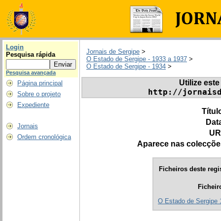
Login
Jornais de Sergipe
>
Pesquisa rápida
O Estado de Sergipe - 1933 a 1937
>
O Estado de Sergipe - 1934
>
Pesquisa avançada
Utilize este
Página principal
http://jornais
Sobre o projeto
Expediente
Títul
Dat
Jornais
UR
Ordem cronológica
Aparece nas colecçõe
Ficheiros deste regi
Ficheir
O Estado de Sergipe 