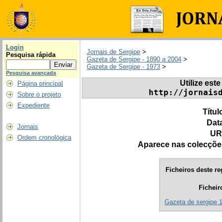
Login
Jornais de Sergipe
>
Pesquisa rápida
Gazeta de Sergipe - 1890 a 2004
>
Gazeta de Sergipe - 1973
>
Pesquisa avançada
Utilize este
Página principal
http://jornais
Sobre o projeto
Expediente
Títul
Dat
Jornais
UR
Ordem cronológica
Aparece nas colecçõe
Ficheiros deste re
Ficheir
Gazeta de sergipe 1