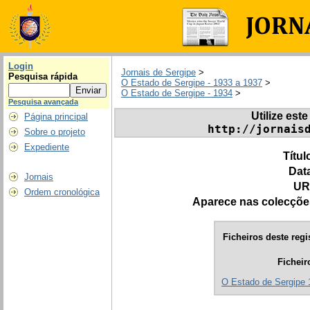
Login
Jornais de Sergipe
>
Pesquisa rápida
O Estado de Sergipe - 1933 a 1937
>
O Estado de Sergipe - 1934
>
Pesquisa avançada
Utilize este
Página principal
http://jornais
Sobre o projeto
Expediente
Títul
Dat
Jornais
UR
Ordem cronológica
Aparece nas colecçõe
Ficheiros deste regi
Ficheir
O Estado de Sergipe 