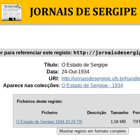
http://jornaisdesergi
or para referenciar este registo:
Título:
O Estado de Sergipe
Data:
24-Out-1934
URI:
http://jornaisdesergipe.ufs.br/han
Aparece nas colecções:
O Estado de Sergipe - 1934
Ficheiros deste registo:
Ficheiro
Descrição
Tamanho
For
O Estado de Sergipe 1934.10.24.TIF
1,04 MB
TIF