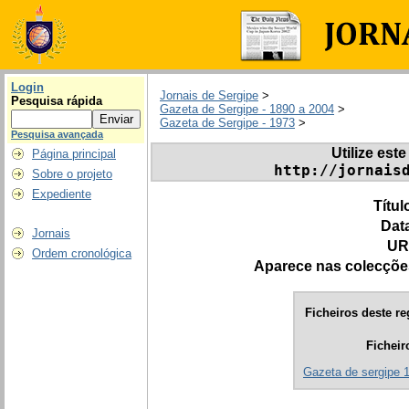
Login
Jornais de Sergipe
>
Pesquisa rápida
Gazeta de Sergipe - 1890 a 2004
>
Gazeta de Sergipe - 1973
>
Pesquisa avançada
Utilize este
Página principal
http://jornais
Sobre o projeto
Expediente
Títul
Dat
Jornais
UR
Ordem cronológica
Aparece nas colecçõe
Ficheiros deste re
Ficheir
Gazeta de sergipe 1