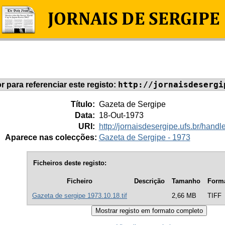
http://jornaisdesergi
or para referenciar este registo:
Título:
Gazeta de Sergipe
Data:
18-Out-1973
URI:
http://jornaisdesergipe.ufs.br/han
Aparece nas colecções:
Gazeta de Sergipe - 1973
Ficheiros deste registo:
Ficheiro
Descrição
Tamanho
Form
Gazeta de sergipe 1973.10.18.tif
2,66 MB
TIFF