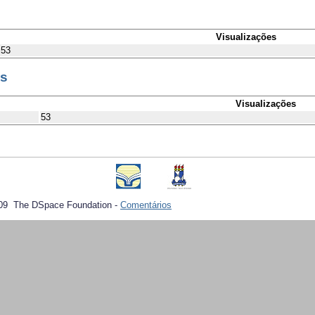
Visualizações
53
es
Visualizações
53
09 The DSpace Foundation -
Comentários