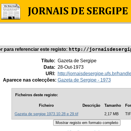
http://jornaisdesergi
or para referenciar este registo:
Título:
Gazeta de Sergipe
Data:
28-Out-1973
URI:
http://jornaisdesergipe.ufs.br/han
Aparece nas colecções:
Gazeta de Sergipe - 1973
Ficheiros deste registo:
Ficheiro
Descrição
Tamanho
Fo
Gazeta de sergipe 1973.10.28 e 29.tif
2,17 MB
TI