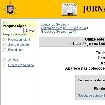
Login
Jornais de Sergipe
>
Pesquisa rápida
Gazeta de Sergipe - 1890 a 2004
>
Gazeta de Sergipe - 1973
>
Pesquisa avançada
Utilize este
Página principal
http://jornais
Sobre o projeto
Expediente
Títul
Dat
Jornais
UR
Ordem cronológica
Aparece nas colecçõe
Ficheiros deste re
Ficheir
Gazeta de sergipe 1