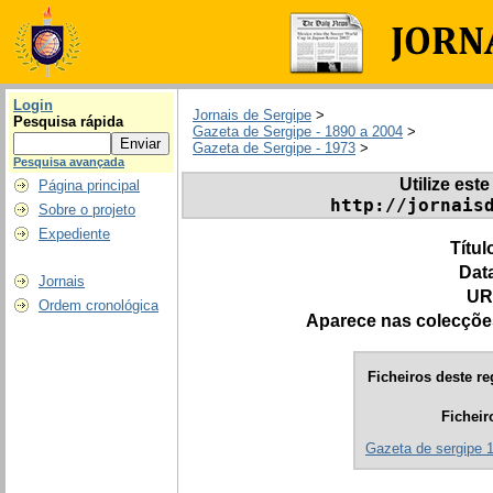
Login
Jornais de Sergipe
>
Pesquisa rápida
Gazeta de Sergipe - 1890 a 2004
>
Gazeta de Sergipe - 1973
>
Pesquisa avançada
Utilize este
Página principal
http://jornais
Sobre o projeto
Expediente
Títul
Dat
Jornais
UR
Ordem cronológica
Aparece nas colecçõe
Ficheiros deste re
Ficheir
Gazeta de sergipe 1