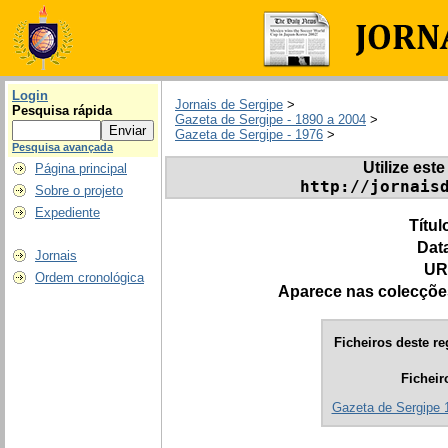
Login
Jornais de Sergipe
>
Pesquisa rápida
Gazeta de Sergipe - 1890 a 2004
>
Gazeta de Sergipe - 1976
>
Pesquisa avançada
Utilize este
Página principal
http://jornais
Sobre o projeto
Expediente
Títul
Dat
Jornais
UR
Ordem cronológica
Aparece nas colecçõe
Ficheiros deste re
Ficheir
Gazeta de Sergipe 1