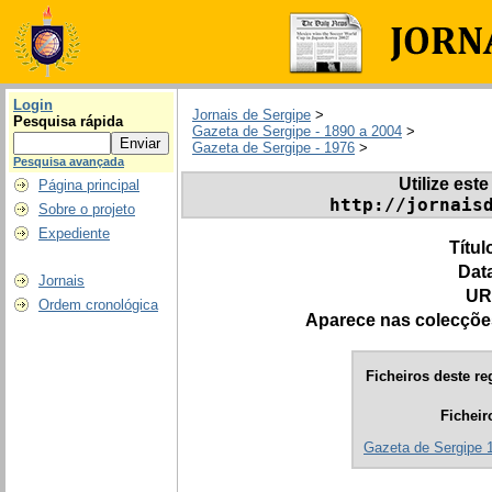
Login
Jornais de Sergipe
>
Pesquisa rápida
Gazeta de Sergipe - 1890 a 2004
>
Gazeta de Sergipe - 1976
>
Pesquisa avançada
Utilize este
Página principal
http://jornais
Sobre o projeto
Expediente
Títul
Dat
Jornais
UR
Ordem cronológica
Aparece nas colecçõe
Ficheiros deste re
Ficheir
Gazeta de Sergipe 1