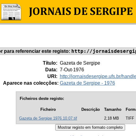
http://jornaisdesergi
or para referenciar este registo:
Título:
Gazeta de Sergipe
Data:
7-Out-1976
URI:
http://jornaisdesergipe.ufs.br/han
Aparece nas colecções:
Gazeta de Sergipe - 1976
Ficheiros deste registo:
Ficheiro
Descrição
Tamanho
Form
Gazeta de Sergipe 1976.10.07.tif
2,18 MB
TIFF