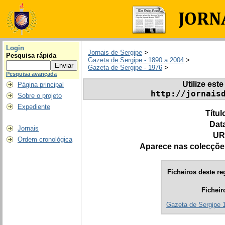
Login
Jornais de Sergipe
>
Pesquisa rápida
Gazeta de Sergipe - 1890 a 2004
>
Gazeta de Sergipe - 1976
>
Pesquisa avançada
Utilize este
Página principal
http://jornais
Sobre o projeto
Expediente
Títul
Dat
Jornais
UR
Ordem cronológica
Aparece nas colecçõe
Ficheiros deste re
Ficheir
Gazeta de Sergipe 1