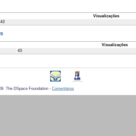
Visualizações
43
es
Visualizações
43
09 The DSpace Foundation -
Comentários