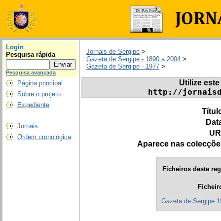
Login
Jornais de Sergipe
>
Pesquisa rápida
Gazeta de Sergipe - 1890 a 2004
>
Gazeta de Sergipe - 1977
>
Pesquisa avançada
Utilize este
Página principal
http://jornais
Sobre o projeto
Expediente
Títul
Dat
Jornais
UR
Ordem cronológica
Aparece nas colecçõe
Ficheiros deste reg
Ficheir
Gazeta de Sergipe 1