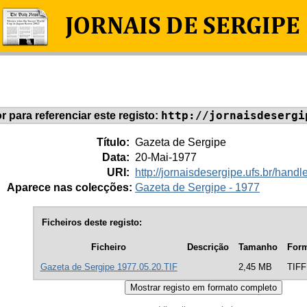
http://jornaisdesergi
or para referenciar este registo:
Título:
Gazeta de Sergipe
Data:
20-Mai-1977
URI:
http://jornaisdesergipe.ufs.br/han
Aparece nas colecções:
Gazeta de Sergipe - 1977
Ficheiros deste registo:
Ficheiro
Descrição
Tamanho
For
Gazeta de Sergipe 1977.05.20.TIF
2,45 MB
TIFF