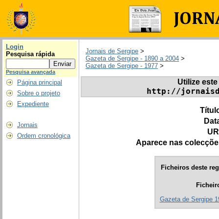
Login
Jornais de Sergipe
>
Pesquisa rápida
Gazeta de Sergipe - 1890 a 2004
>
Gazeta de Sergipe - 1977
>
Pesquisa avançada
Utilize este
Página principal
http://jornais
Sobre o projeto
Expediente
Títul
Dat
Jornais
UR
Ordem cronológica
Aparece nas colecçõe
Ficheiros deste reg
Ficheir
Gazeta de Sergipe 1