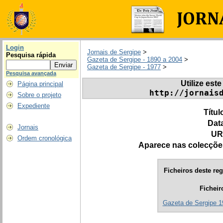
Login
Jornais de Sergipe
>
Pesquisa rápida
Gazeta de Sergipe - 1890 a 2004
>
Gazeta de Sergipe - 1977
>
Pesquisa avançada
Utilize este
Página principal
http://jornais
Sobre o projeto
Expediente
Títul
Dat
Jornais
UR
Ordem cronológica
Aparece nas colecçõe
Ficheiros deste reg
Ficheir
Gazeta de Sergipe 1