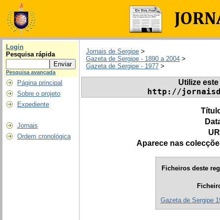
Login
Jornais de Sergipe
>
Pesquisa rápida
Gazeta de Sergipe - 1890 a 2004
>
Gazeta de Sergipe - 1977
>
Pesquisa avançada
Utilize este
Página principal
http://jornais
Sobre o projeto
Expediente
Títul
Dat
Jornais
UR
Ordem cronológica
Aparece nas colecçõe
Ficheiros deste reg
Ficheir
Gazeta de Sergipe 1